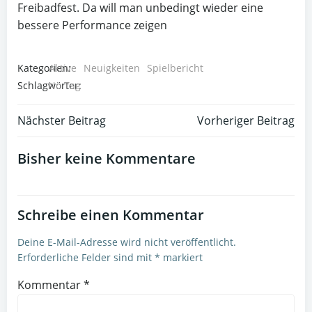
Freibadfest. Da will man unbedingt wieder eine
bessere Performance zeigen
Kategorien:
Aktive
Neuigkeiten
Spielbericht
Schlagwörter:
No Tag
Post
Post
Nächster Beitrag
Vorheriger Beitrag
navigation
navigation
Bisher keine Kommentare
Schreibe einen Kommentar
Deine E-Mail-Adresse wird nicht veröffentlicht.
Erforderliche Felder sind mit
*
markiert
Kommentar
*