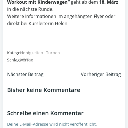
Workout mit Kinderwagen“
geht ab dem
18. März
in die nächste Runde.
Weitere Informationen im angehängten Flyer oder
direkt bei Kursleiterin Helen
Kategorien:
Neuigkeiten
Turnen
Schlagwörter:
No Tag
Post
Post
Nächster Beitrag
Vorheriger Beitrag
navigation
navigation
Bisher keine Kommentare
Schreibe einen Kommentar
Deine E-Mail-Adresse wird nicht veröffentlicht.