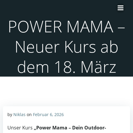
Zum
Inhalt
springen
POWER MAMA –
Neuer Kurs ab
dem 18. März
by
Niklas
on
Februar 6, 2026
Unser Kurs
„Power Mama – Dein Outdoor-