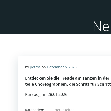
Zum
Inhalt
springen
Ne
by
petros
on
Dezember 6, 2025
Entdecken Sie die Freude am Tanzen in der 
tolle Choreographien, die Schritt für Schr
Kursbeginn 28.01.2026
Kategorien:
Neuigkeiten