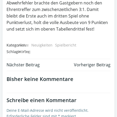
Abwehrfehler brachte den Gastgebern noch den
Ehrentreffer zum zwischenzeitlichen 3:1. Damit
bleibt die Erste auch im dritten Spiel ohne
Punktverlust, holt die volle Ausbeute von 9 Punkten
und setzt sich im oberen Tabellendrittel fest!
Kategorien:
Aktive
Neuigkeiten
Spielbericht
Schlagwörter:
No Tag
Post
Post
Nächster Beitrag
Vorheriger Beitrag
navigation
navigation
Bisher keine Kommentare
Schreibe einen Kommentar
Deine E-Mail-Adresse wird nicht veröffentlicht.
Erforderliche Felder sind mit
*
markiert