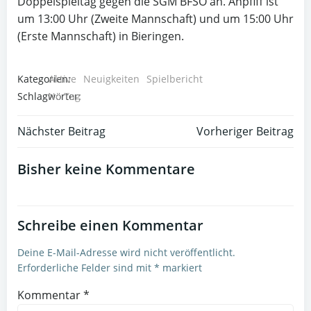
Doppelspieltag gegen die SGM BFSO an. Anpfiff ist
um 13:00 Uhr (Zweite Mannschaft) und um 15:00 Uhr
(Erste Mannschaft) in Bieringen.
Kategorien:
Aktive
Neuigkeiten
Spielbericht
Schlagwörter:
No Tag
Post
Post
Nächster Beitrag
Vorheriger Beitrag
navigation
navigation
Bisher keine Kommentare
Schreibe einen Kommentar
Deine E-Mail-Adresse wird nicht veröffentlicht.
Erforderliche Felder sind mit
*
markiert
Kommentar
*