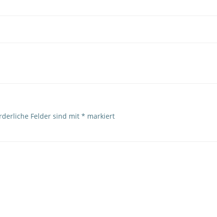
Post
navigation
rderliche Felder sind mit
*
markiert