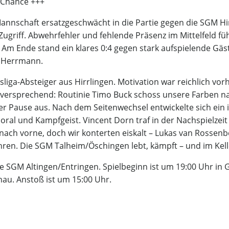
e Chance +++
 Mannschaft ersatzgeschwächt in die Partie gegen die SGM H
Zugriff. Abwehrfehler und fehlende Präsenz im Mittelfeld fü
Am Ende stand ein klares 0:4 gegen stark aufspielende Gäs
 Herrmann.
liga-Absteiger aus Hirrlingen. Motivation war reichlich vorh
ielversprechend: Routinie Timo Buck schoss unsere Farben na
er Pause aus. Nach dem Seitenwechsel entwickelte sich ein i
Moral und Kampfgeist. Vincent Dorn traf in der Nachspielzeit
 nach vorne, doch wir konterten eiskalt – Lukas van Rossenb
hren. Die SGM Talheim/Öschingen lebt, kämpft – und im Kell
 die SGM Altingen/Entringen. Spielbeginn ist um 19:00 Uhr i
nau. Anstoß ist um 15:00 Uhr.