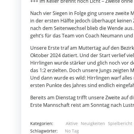
+++ Im Keller brennt noch Licht – Zweite ohn
Nach vier Siegen in Folge ging unsere zweite
in der ersten Hälfte jedoch überhaupt keinen 
nach dem Seitenwechsel blieb die Wende aus. 
geht’s für das Team von Coach Neumann und
Unsere Erste traf am Muttertag auf den Bezirks
Oktober 2024 datiert. Und der Start verlief v
Hirrlingen wurde stärker und glich noch vor d
das 1:2 erzielten. Doch unsere Jungs zeigten 
Und dann wurde es wild: Hirrlingen warf alles
ersten Punkte des Jahres sind endlich eingefa
Bereits am Dienstag trifft unsere Zweite auf
Erste Mannschaft reist am Sonntag nach Lust
Kategorien:
Aktive
Neuigkeiten
Spielbericht
Schlagwörter:
No Tag