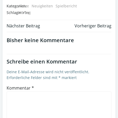
Kategorien:
Aktive
Neuigkeiten
Spielbericht
Schlagwörter:
No Tag
Post
Post
Nächster Beitrag
Vorheriger Beitrag
navigation
navigation
Bisher keine Kommentare
Schreibe einen Kommentar
Deine E-Mail-Adresse wird nicht veröffentlicht.
Erforderliche Felder sind mit
*
markiert
Kommentar
*