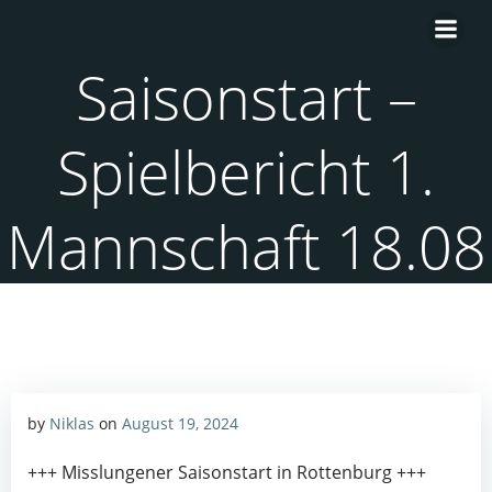
Zum
Inhalt
springen
Saisonstart –
Spielbericht 1.
Mannschaft 18.08
by
Niklas
on
August 19, 2024
+++ Misslungener Saisonstart in Rottenburg +++