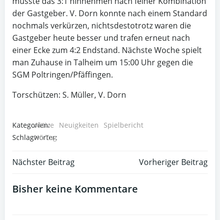
musste das 3:1 hinnehmen nach feiner Kombination
der Gastgeber. V. Dorn konnte nach einem Standard
nochmals verkürzen, nichtsdestotrotz waren die
Gastgeber heute besser und trafen erneut nach
einer Ecke zum 4:2 Endstand. Nächste Woche spielt
man Zuhause in Talheim um 15:00 Uhr gegen die
SGM Poltringen/Pfäffingen.
Torschützen: S. Müller, V. Dorn
Kategorien:
Aktive
Neuigkeiten
Spielbericht
Schlagwörter:
No Tag
Post
Post
Nächster Beitrag
Vorheriger Beitrag
navigation
navigation
Bisher keine Kommentare